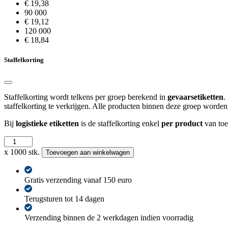
€ 19,38
90 000
€ 19,12
120 000
€ 18,84
Staffelkorting
Staffelkorting wordt telkens per groep berekend in
gevaarsetiketten
.
staffelkorting te verkrijgen. Alle producten binnen deze groep worden
Bij
logistieke etiketten
is de staffelkorting enkel
per product
van toe
IATA
9
x 1000 stk.
Toevoegen aan winkelwagen
-
100
x
Gratis verzending vanaf 150 euro
100
mm
Terugsturen tot 14 dagen
aantal
Verzending binnen de 2 werkdagen indien voorradig