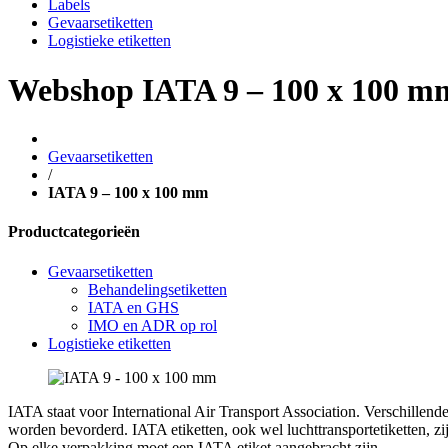
Labels
Gevaarsetiketten
Logistieke etiketten
Webshop
IATA 9 – 100 x 100 m
Gevaarsetiketten
/
IATA 9 – 100 x 100 mm
Productcategorieën
Gevaarsetiketten
Behandelingsetiketten
IATA en GHS
IMO en ADR op rol
Logistieke etiketten
IATA staat voor International Air Transport Association. Verschillen
worden bevorderd. IATA etiketten, ook wel luchttransportetiketten, z
Op elke verpakking moet een IATA etiket aangebracht zijn.