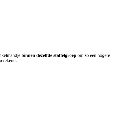
winkelmandje
binnen dezelfde staffelgroep
om zo een hogere
 berekend.