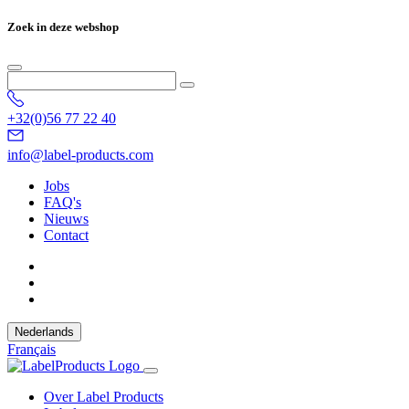
Zoek in deze webshop
+32(0)56 77 22 40
info@label-products.com
Jobs
FAQ's
Nieuws
Contact
Nederlands
Français
Over Label Products