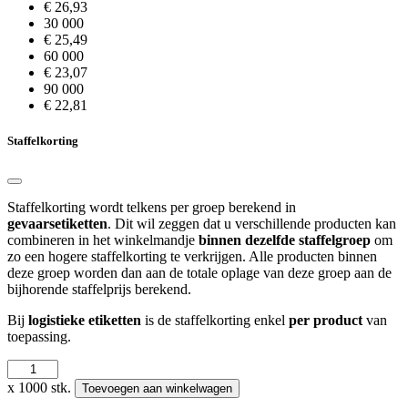
€ 26,93
30 000
€ 25,49
60 000
€ 23,07
90 000
€ 22,81
Staffelkorting
Staffelkorting wordt telkens per groep berekend in
gevaarsetiketten
. Dit wil zeggen dat u verschillende producten kan
combineren in het winkelmandje
binnen dezelfde staffelgroep
om
zo een hogere staffelkorting te verkrijgen. Alle producten binnen
deze groep worden dan aan de totale oplage van deze groep aan de
bijhorende staffelprijs berekend.
Bij
logistieke etiketten
is de staffelkorting enkel
per product
van
toepassing.
IMO
2.1
x 1000 stk.
Toevoegen aan winkelwagen
-