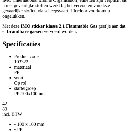
IMO (International Marine Organisation) etiketten zijn verplicht als
u met gevaarlijke stoffen werkt bij het vervoeren van deze
gevaarlijke stoffen via scheepsvaart. Hierdoor voorkomt u
ongelukken.
Met deze
IMO sticker klasse 2.1 Flammable Gas
geef je aan dat
er
brandbare gassen
vervoerd worden.
Specificaties
Product code
103322
materiaal
PP
soort
Op rol
staffelgroep
PP-100x100mm
42
83
incl. BTW
• 100 x 100 mm
• PP