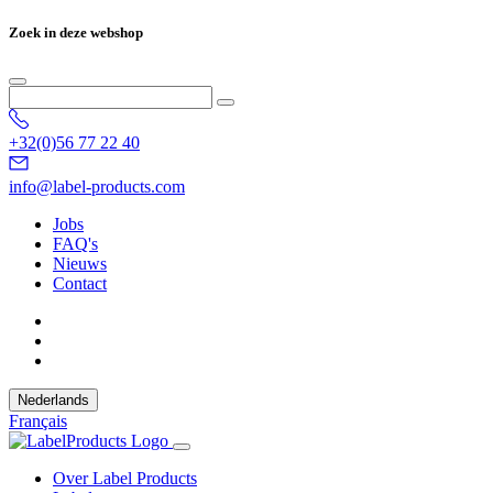
Zoek in deze webshop
+32(0)56 77 22 40
info@label-products.com
Jobs
FAQ's
Nieuws
Contact
Nederlands
Français
Over Label Products