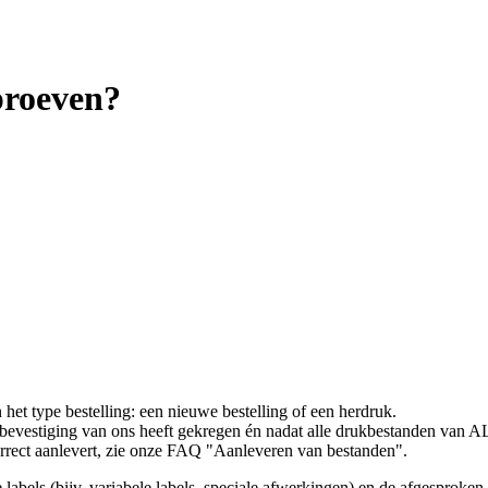
proeven?
het type bestelling: een nieuwe bestelling of een herdruk.
rbevestiging van ons heeft gekregen én nadat alle drukbestanden van A
orrect aanlevert, zie onze FAQ "Aanleveren van bestanden".
 labels (bijv. variabele labels, speciale afwerkingen) en de afgesproken