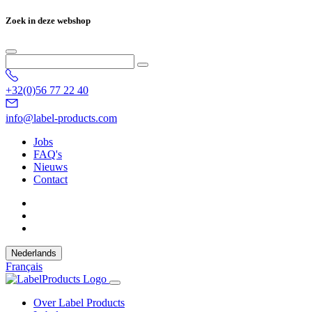
Zoek in deze webshop
+32(0)56 77 22 40
info@label-products.com
Jobs
FAQ's
Nieuws
Contact
Nederlands
Français
Over Label Products