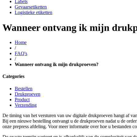
Labels
Gevaarsetiketten
Logistieke etiketten
Wanneer ontvang ik mijn druk
Home
/
FAQ's
/
Wanneer ontvang ik mijn drukproeven?
Categories
Bestellen
Drukproeven
Product
Verzending
De timing van het versturen van uw digitale drukproeven hangt af van 
Bij een nieuwe bestelling ontvangt u de drukproeven nadat u de orde
onze prepress afdeling. Voor meer informatie over hoe u bestanden c
De exacte termijn varieert en is afhankelijk van de complexiteit van de