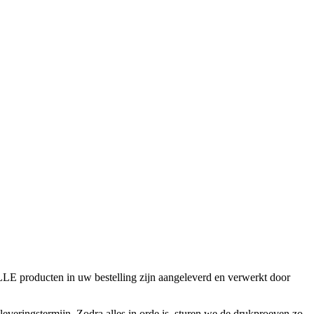
LLE producten in uw bestelling zijn aangeleverd en verwerkt door
 leveringstermijn. Zodra alles in orde is, sturen we de drukproeven zo